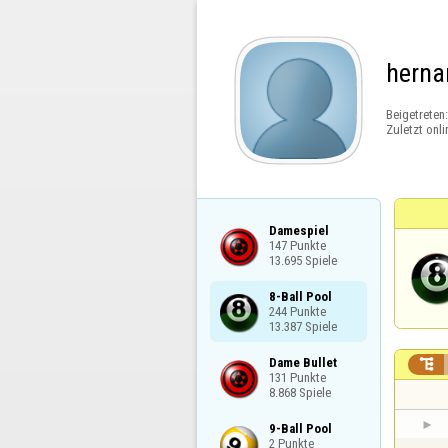
herna
Beigetreten
Zuletzt onli
Damespiel

147 Punkte

13.695 Spiele
8-Ball Pool

244 Punkte

13.387 Spiele
Dame Bullet


131 Punkte

8.868 Spiele
9-Ball Pool

2 Punkte
