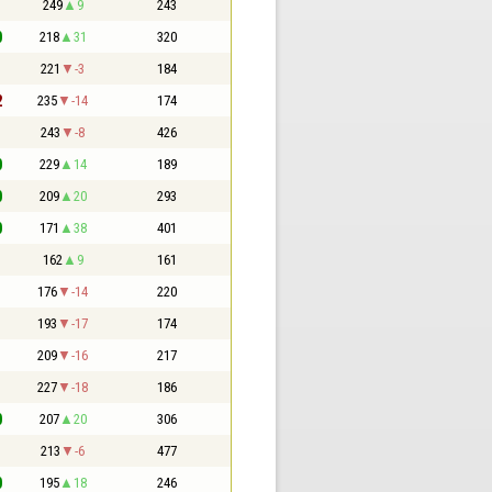
1
249
9
243
0
218
31
320
1
221
-3
184
2
235
-14
174
1
243
-8
426
0
229
14
189
0
209
20
293
0
171
38
401
1
162
9
161
1
176
-14
220
1
193
-17
174
1
209
-16
217
1
227
-18
186
0
207
20
306
1
213
-6
477
0
195
18
246