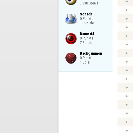
3.338 Spiele
Schach

0 Punkte

33 Spiele
Dame 64

0 Punkte

7 Spiele
Backgammon

0 Punkte

1 Spiel