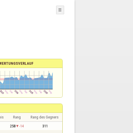
☰
WERTUNGSVERLAUF
nis
Rang
Rang des Gegners
1
258
-14
311