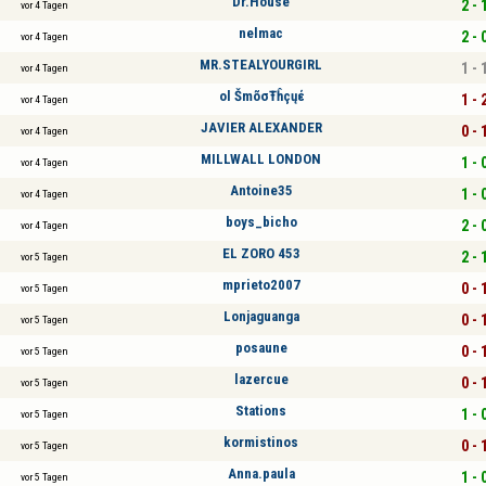
Dr.House
2 - 
vor 4 Tagen
nelmac
2 - 
vor 4 Tagen
MR.STEALYOURGIRL
1 - 
vor 4 Tagen
ol ŠmõσŦĥçųέ
1 - 
vor 4 Tagen
JAVIER ALEXANDER
0 - 
vor 4 Tagen
MILLWALL LONDON
1 - 
vor 4 Tagen
Antoine35
1 - 
vor 4 Tagen
boys_bicho
2 - 
vor 4 Tagen
EL ZORO 453
2 - 
vor 5 Tagen
mprieto2007
0 - 
vor 5 Tagen
Lonjaguanga
0 - 
vor 5 Tagen
posaune
0 - 
vor 5 Tagen
lazercue
0 - 
vor 5 Tagen
Stations
1 - 
vor 5 Tagen
kormistinos
0 - 
vor 5 Tagen
Anna.paula
1 - 
vor 5 Tagen