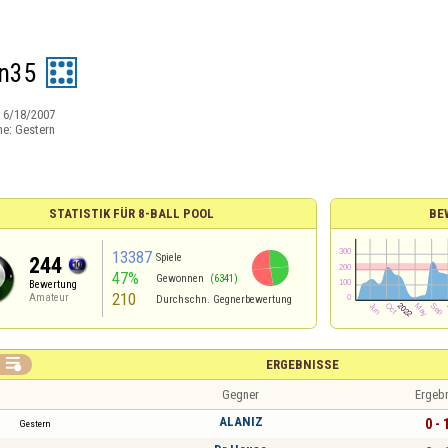
n35
:
6/18/2007
ne:
Gestern
STATISTIK FÜR 8-BALL POOL
BE
13387
Spiele
244
47%
Gewonnen
(6341)
Bewertung
210
Amateur
Durchschn. Gegnerbewertung

ERGEBNISSE
Gegner
Ergeb
ALANIZ
0 - 
Gestern