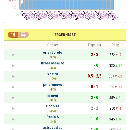


ERGEBNISSE
Gegner
Ergebnis
Rang
orlandorolo
2 - 3
352
-7
(339)
Broncossauro
1 - 0
335
17
(364)
vostro
0,5 - 2,5
367
-32
(179)
jambronovo
0 - 1
380
-13
(443)
manen
2 - 0
359
21
(310)
Dodolet
2 - 2
360
-1
(343)
Paolo S
1 - 0
345
16
(345)
astroboyleo
1 - 0
337
8