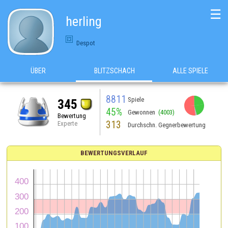
☰
herling
Despot
ÜBER
BLITZSCHACH
ALLE SPIELE
8811
Spiele
345
45%
Gewonnen
(4003)
Bewertung
313
Experte
Durchschn. Gegnerbewertung
BEWERTUNGSVERLAUF