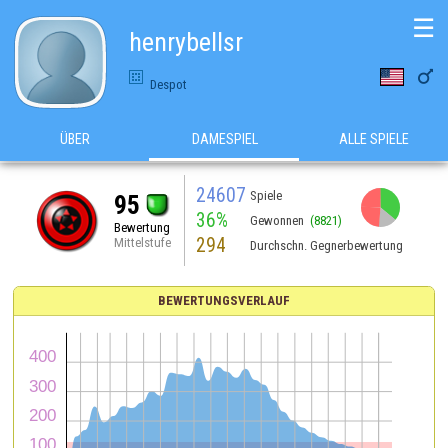
☰
henrybellsr

Despot
ÜBER
DAMESPIEL
ALLE SPIELE
24607
Spiele
95
36%
Gewonnen
(8821)
Bewertung
294
Mittelstufe
Durchschn. Gegnerbewertung
BEWERTUNGSVERLAUF