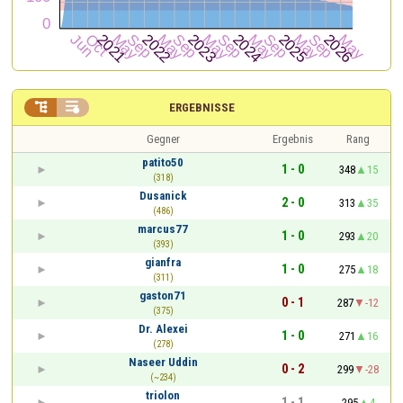


ERGEBNISSE
Gegner
Ergebnis
Rang
patito50
1 - 0
348
15
(318)
Dusanick
2 - 0
313
35
(486)
marcus77
1 - 0
293
20
(393)
gianfra
1 - 0
275
18
(311)
gaston71
0 - 1
287
-12
(375)
Dr. Alexei
1 - 0
271
16
(278)
Naseer Uddin
0 - 2
299
-28
(~234)
triolon
1 - 1
295
4