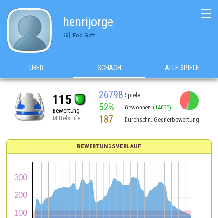
☰
henrijorge
Fod-Gott
ÜBER
SCHACH
ALLE SPIELE
26798
Spiele
115
52%
Gewonnen
(14000)
Bewertung
187
Mittelstufe
Durchschn. Gegnerbewertung
BEWERTUNGSVERLAUF