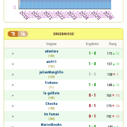


ERGEBNISSE
Gegner
Ergebnis
Rang
adanlara
1 - 0
175
16
(183)
aix911
1 - 0
157
18
(193)
julianManglillo
1 - 1
158
-1
(138)
frokens
1 - 0
148
10
(11)
le golfiste
0 - 1
163
-15
(189)
Chocha
0 - 1
179
-16
(188)
Un fumao
0 - 1
192
-13
(248)
Mario4books
1 - 0
183
9