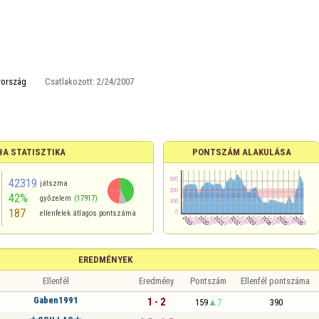
ország
Csatlakozott:
2/24/2007
A STATISZTIKA
PONTSZÁM ALAKULÁSA
42319
játszma
42%
győzelem
(17917)
187
ellenfelek átlagos pontszáma
EREDMÉNYEK
Ellenfél
Eredmény
Pontszám
Ellenfél pontszáma
Gaben1991
1 - 2
159
7
390