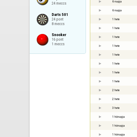
6 napja
24 meccs
6 napja
Darts 501

24 pont

1 hete
8 meccs
1 hete
Snooker

1 hete
16 pont

1 meccs
1 hete
1 hete
1 hete
1 hete
1 hete
2 hete
2 hete
3 hete
1 hónapja
1 hónapja
1 hónapja