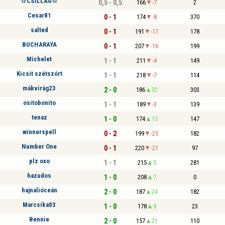
☆CSILLAG☆
0,5 - 0,5
166
-7
2
Cesar81
0 - 1
174
-8
370
salted
0 - 1
191
-17
178
BUCHARAYA
0 - 1
207
-16
199
Michelet
1 - 1
211
-4
149
Kicsit szétszórt
1 - 1
218
-7
114
mákvirág23
2 - 0
186
32
303
ositobonito
1 - 1
189
-3
139
tenaz
1 - 0
174
15
147
winnerspell
0 - 2
199
-25
182
Number One
0 - 1
220
-21
97
plz oxo
1 - 1
215
5
281
hazudos
1 - 0
208
7
0
hajnalióceán
2 - 0
187
24
182
Marcsika03
1 - 0
178
9
23
Bennie
2 - 0
157
21
110