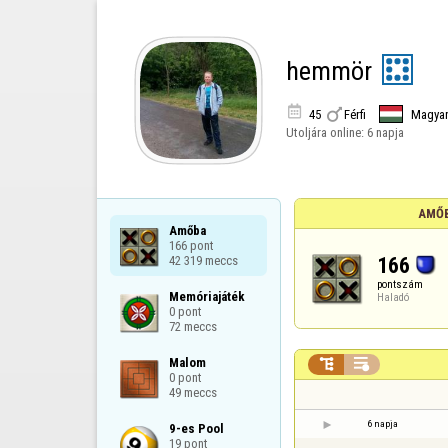
hemmör


45
Férfi
Magyar
Utoljára online:
6 napja
AMŐB
Amőba

166 pont

166
42 319 meccs
pontszám
Memóriajáték

Haladó
0 pont

72 meccs
Malom



0 pont

49 meccs
6 napja
9-es Pool

19 pont
