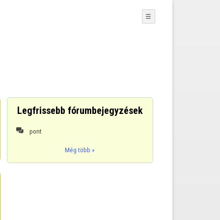
☰
Legfrissebb fórumbejegyzések
pont

Még több »