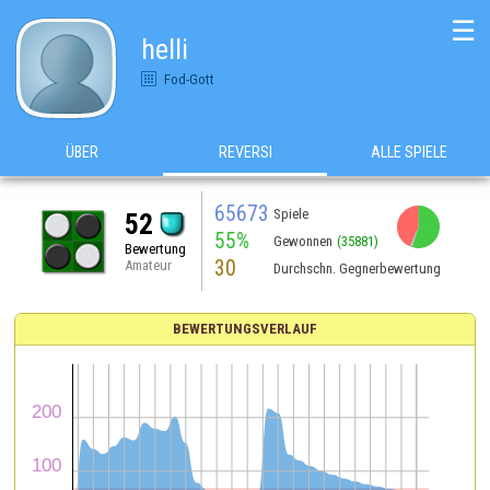
☰
helli
Fod-Gott
ÜBER
REVERSI
ALLE SPIELE
65673
Spiele
52
55%
Gewonnen
(35881)
Bewertung
30
Amateur
Durchschn. Gegnerbewertung
BEWERTUNGSVERLAUF