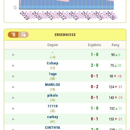


ERGEBNISSE
Gegner
Ergebnis
Rang
-
1 - 0
95
6
(~0)
Csharp
2 - 0
75
20
(12)
1ago
0 - 1
93
-18
(58)
MARILOU
0 - 2
124
-31
(18)
pikolo
0 - 1
143
-19
(74)
11110
1 - 0
132
11
(23)
carkey
0 - 1
153
-21
(41)
CINTHYA
2 - 0
138
15