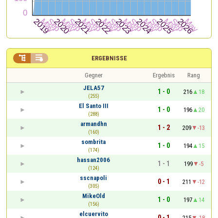


ERGEBNISSE
Gegner
Ergebnis
Rang
JELA57
1 - 0
216
18
(255)
El Santo III
1 - 0
196
20
(288)
armandhn
1 - 2
209
-13
(160)
sombrita
1 - 0
194
15
(174)
hassan2006
1 - 1
199
-5
(124)
sscnapoli
0 - 1
211
-12
(305)
MikeOld
1 - 0
197
14
(156)
elcuervito
0 - 1
215
-18