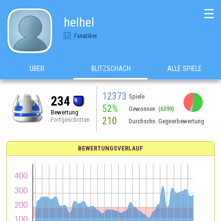
☰
helhel
Fanatiker
ÜBER
BLITZSCHACH
ALLE SPIELE
12373
Spiele
234
52%
Gewonnen
(6399)
Bewertung
210
Fortgeschritten
Durchschn. Gegnerbewertung
BEWERTUNGSVERLAUF