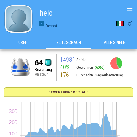
☰
helc

Despot
ÜBER
BLITZSCHACH
ALLE SPIELE
14981
Spiele
64
40%
Gewonnen
(6066)
Bewertung
176
Amateur
Durchschn. Gegnerbewertung
BEWERTUNGSVERLAUF