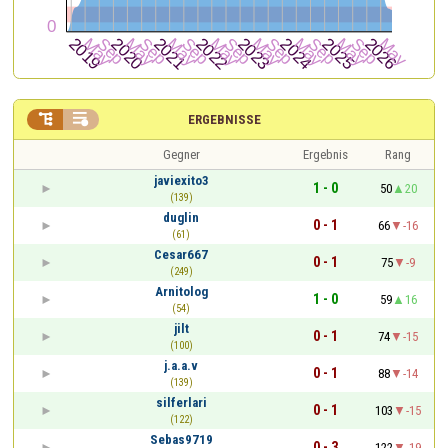


ERGEBNISSE
Gegner
Ergebnis
Rang
javiexito3
1 - 0
50
20
(139)
duglin
0 - 1
66
-16
(61)
Cesar667
0 - 1
75
-9
(249)
Arnitolog
1 - 0
59
16
(54)
jilt
0 - 1
74
-15
(100)
j.a.a.v
0 - 1
88
-14
(139)
silferlari
0 - 1
103
-15
(122)
Sebas9719
0 - 3
122
-19