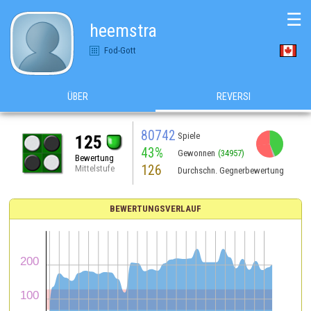
☰
heemstra
Fod-Gott
ÜBER
REVERSI
80742
Spiele
125
43%
Gewonnen
(34957)
Bewertung
126
Mittelstufe
Durchschn. Gegnerbewertung
BEWERTUNGSVERLAUF