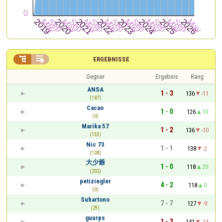


ERGEBNISSE
Gegner
Ergebnis
Rang
ANSA
1 - 3
136
-11
(187)
Cacao
1 - 0
126
10
(0)
Marika 57
1 - 2
136
-10
(133)
Nic 73
1 - 1
138
-2
(108)
大少爺
1 - 0
118
20
(202)
petiziegler
4 - 2
118
0
(0)
Suhartono
7 - 7
127
-9
(29)
guurps
1 - 3
141
-14