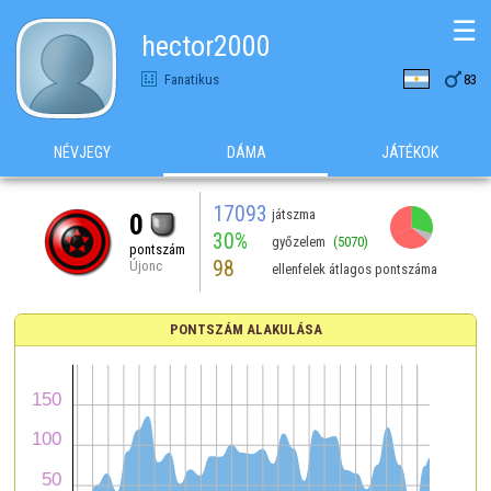
☰
hector2000

Fanatikus
83
NÉVJEGY
DÁMA
JÁTÉKOK
17093
játszma
0
30%
győzelem
(5070)
pontszám
98
Újonc
ellenfelek átlagos pontszáma
PONTSZÁM ALAKULÁSA