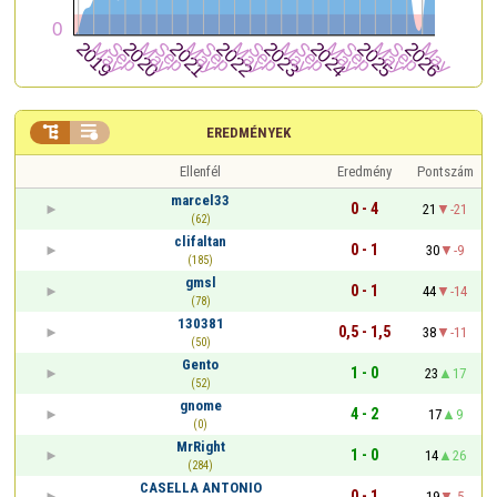


EREDMÉNYEK
Ellenfél
Eredmény
Pontszám
marcel33
0 - 4
21
-21
(62)
clifaltan
0 - 1
30
-9
(185)
gmsl
0 - 1
44
-14
(78)
130381
0,5 - 1,5
38
-11
(50)
Gento
1 - 0
23
17
(52)
gnome
4 - 2
17
9
(0)
MrRight
1 - 0
14
26
(284)
CASELLA ANTONIO
0 - 1
19
-5