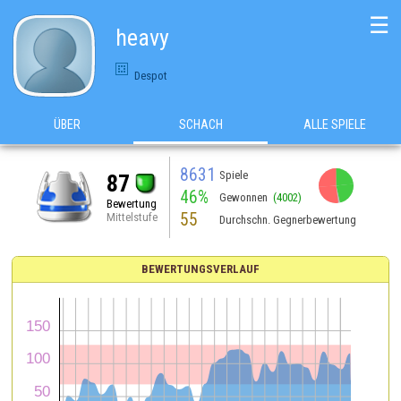
☰
heavy
Despot
ÜBER
SCHACH
ALLE SPIELE
8631
Spiele
87
46%
Gewonnen
(4002)
Bewertung
55
Mittelstufe
Durchschn. Gegnerbewertung
BEWERTUNGSVERLAUF