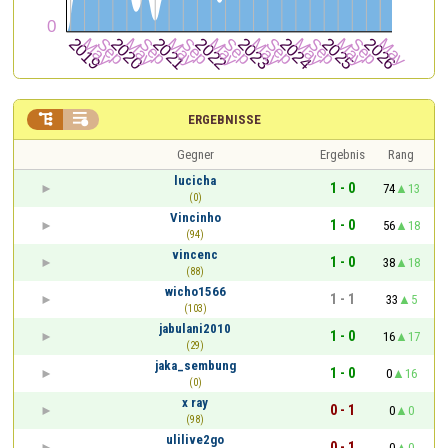


ERGEBNISSE
Gegner
Ergebnis
Rang
lucicha
1 - 0
74
13
(0)
Vincinho
1 - 0
56
18
(94)
vincenc
1 - 0
38
18
(88)
wicho1566
1 - 1
33
5
(103)
jabulani2010
1 - 0
16
17
(29)
jaka_sembung
1 - 0
0
16
(0)
x ray
0 - 1
0
0
(98)
ulilive2go
0 - 1
0
0