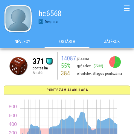
☰
hc6568
Despota
NÉVJEGY
OSTÁBLA
JÁTÉKOK
14087
játszma
371
55%
győzelem
(7735)
pontszám
384
Amatőr
ellenfelek átlagos pontszáma
PONTSZÁM ALAKULÁSA