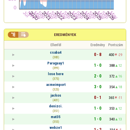


EREDMÉNYEK
Ellenfél
Eredmény
Pontszám
csaba4
0 - 8
400
-29
(383)
Paraguay1
1 - 0
388
12
(399)
lose here
2 - 0
372
16
(375)
acmeimport
3 - 0
354
18
(325)
jackos
0 - 1
365
-11
(401)
denizci.
1 - 0
353
12
(351)
mat35
1 - 0
340
13
(355)
webze1
1 - 2
334
-5