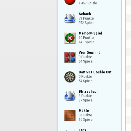
1.457 Spiele
Schach

73 Punkte

972 Spiele
Memory-Spiel

10 Punkte

141 Spiele
Vier Gewinnt

0 Punkte

64 Spiele
Dart 501 Double Out

0 Punkte

54 Spiele
Blitzschach

3 Punkte

37 Spiele
Mühle

0 Punkte

16 Spiele
Tanx
