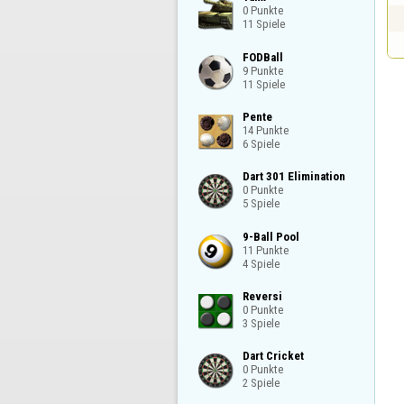
0 Punkte

11 Spiele
FODBall

9 Punkte

11 Spiele
Pente

14 Punkte

6 Spiele
Dart 301 Elimination

0 Punkte

5 Spiele
9-Ball Pool

11 Punkte

4 Spiele
Reversi

0 Punkte

3 Spiele
Dart Cricket

0 Punkte

2 Spiele