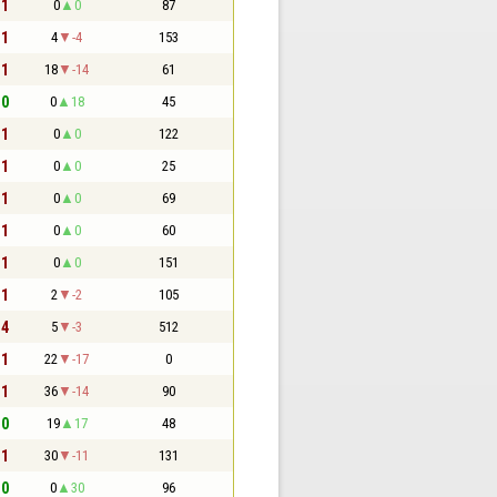
 1
0
0
87
 1
4
-4
153
 1
18
-14
61
 0
0
18
45
 1
0
0
122
 1
0
0
25
 1
0
0
69
 1
0
0
60
 1
0
0
151
 1
2
-2
105
 4
5
-3
512
 1
22
-17
0
 1
36
-14
90
 0
19
17
48
 1
30
-11
131
 0
0
30
96