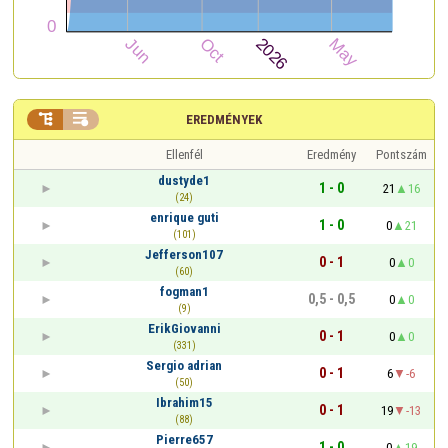


EREDMÉNYEK
Ellenfél
Eredmény
Pontszám
dustyde1
1 - 0
21
16
(24)
enrique guti
1 - 0
0
21
(101)
Jefferson107
0 - 1
0
0
(60)
fogman1
0,5 - 0,5
0
0
(9)
ErikGiovanni
0 - 1
0
0
(331)
Sergio adrian
0 - 1
6
-6
(50)
Ibrahim15
0 - 1
19
-13
(88)
Pierre657
1 - 0
0
19