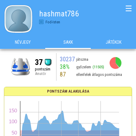
☰
hashmat786
Fod-Isten
NÉVJEGY
SAKK
JÁTÉKOK
30237
játszma
37
38%
győzelem
(11505)
pontszám
87
Amatőr
ellenfelek átlagos pontszáma
PONTSZÁM ALAKULÁSA