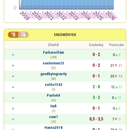


EREDMÉNYEK
Ellenfél
Eredmény
Pontszám
Farkasvillám
0 - 2
0
0
(208)
souleimen23
0 - 2
21
-21
(33)
goodbytogravity
0 - 1
35
-14
(80)
solito1543
2 - 0
12
23
(0)
Paolo64
3 - 2
0
12
(66)
Oufi
0 - 1
0
0
(2)
cem1
0,5 - 3,5
7
-7
(20)
Hanna2018
0 - 1
23
-16