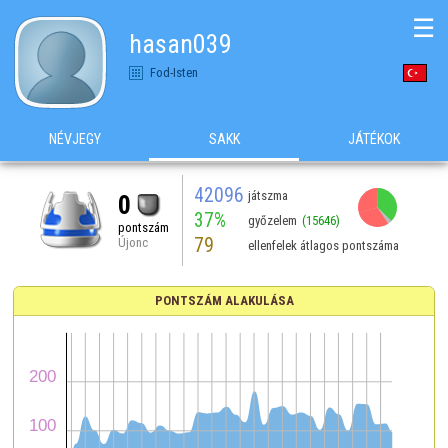
☰
hasan039
Fod-Isten
NÉVJEGY
SAKK
JÁTÉKOK
42096
játszma
0
37%
győzelem
(15646)
pontszám
79
Újonc
ellenfelek átlagos pontszáma
PONTSZÁM ALAKULÁSA