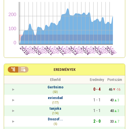


EREDMÉNYEK
Ellenfél
Eredmény
Pontszám
Ger0nimo
0 - 4
46
-16
(53)
eviesdad
1 - 1
43
3
(177)
tanjoka
1 - 1
40
3
(174)
Dnozof...
2 - 0
33
7
(5)