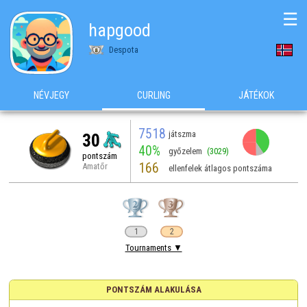
☰
hapgood
Despota
NÉVJEGY
CURLING
JÁTÉKOK
7518
játszma
30
40%
győzelem
(3029)
pontszám
166
Amatőr
ellenfelek átlagos pontszáma
1
2
Tournaments ▼
PONTSZÁM ALAKULÁSA