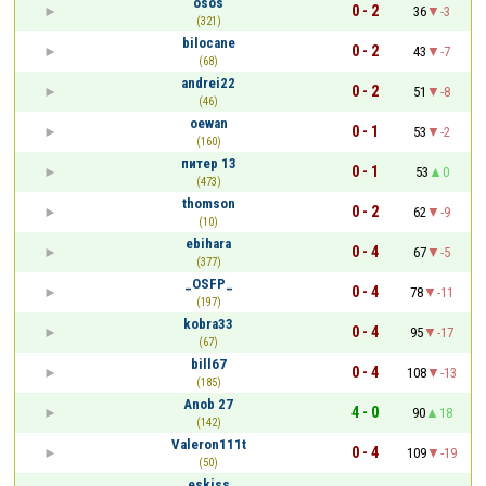
osos
0 - 2
36
-3
(321)
bilocane
0 - 2
43
-7
(68)
andrei22
0 - 2
51
-8
(46)
oewan
0 - 1
53
-2
(160)
питер 13
0 - 1
53
0
(473)
thomson
0 - 2
62
-9
(10)
ebihara
0 - 4
67
-5
(377)
_OSFP_
0 - 4
78
-11
(197)
kobra33
0 - 4
95
-17
(67)
bill67
0 - 4
108
-13
(185)
Anob 27
4 - 0
90
18
(142)
Valeron111t
0 - 4
109
-19
(50)
eskiss