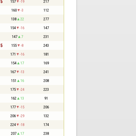
,5
157
-19
217
160
-3
112
138
22
277
154
-16
147
147
7
231
,5
155
-8
243
171
-16
181
154
17
169
167
-13
241
151
16
208
175
-24
223
162
13
91
177
-15
206
206
-29
132
224
-18
174
207
17
238