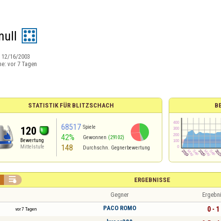
ull
:
12/16/2003
ne:
vor 7 Tagen
STATISTIK FÜR BLITZSCHACH
B
68517
Spiele
120
42%
Gewonnen
(29102)
Bewertung
148
Mittelstufe
Durchschn. Gegnerbewertung

ERGEBNISSE
Gegner
Ergebn
PACO ROMO
0 - 1
vor 7 Tagen