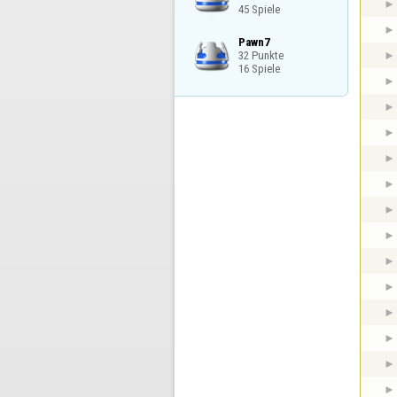
45 Spiele
Pawn7

32 Punkte

16 Spiele