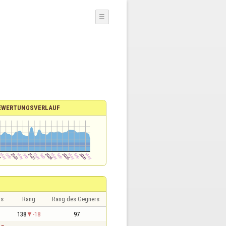
☰
EWERTUNGSVERLAUF
is
Rang
Rang des Gegners
138
-18
97