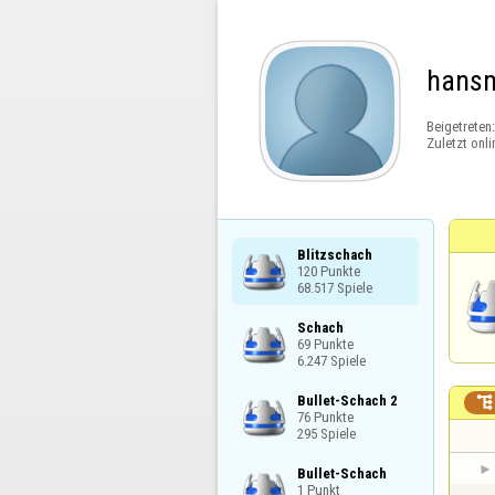
hansm
Beigetreten
Zuletzt onli
Blitzschach

120 Punkte

68.517 Spiele
Schach

69 Punkte

6.247 Spiele
Bullet-Schach 2


76 Punkte

295 Spiele
Bullet-Schach

1 Punkt
