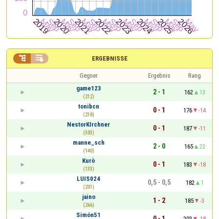


ERGEBNISSE
Gegner
Ergebnis
Rang
game123
2 - 1
162
13
(212)
tonibcn
0 - 1
176
-14
(218)
NestorKIrchner
0 - 1
187
-11
(303)
manne_sch
2 - 0
165
22
(140)
Kurò
0 - 1
183
-18
(133)
LUIS024
0,5 - 0,5
182
1
(201)
jaino
1 - 2
185
-3
(266)
Simón51
0 - 1
203
-18