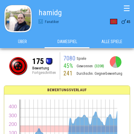
☰
hamidg

Fanatiker
45
ÜBER
DAMESPIEL
ALLE SPIELE
7080
Spiele
175
45%
Gewonnen
(3208)
Bewertung
241
Fortgeschritten
Durchschn. Gegnerbewertung
BEWERTUNGSVERLAUF