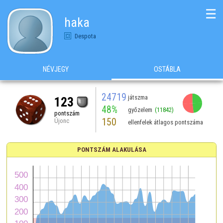
☰
haka
Despota
NÉVJEGY
OSTÁBLA
24719
játszma
123
48%
győzelem
(11842)
pontszám
150
Újonc
ellenfelek átlagos pontszáma
PONTSZÁM ALAKULÁSA