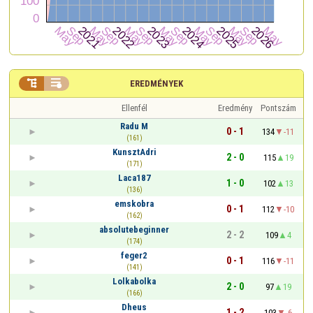


EREDMÉNYEK
Ellenfél
Eredmény
Pontszám
Radu M
0 - 1
134
-11
(161)
KunsztAdri
2 - 0
115
19
(171)
Laca187
1 - 0
102
13
(136)
emskobra
0 - 1
112
-10
(162)
absolutebeginner
2 - 2
109
4
(174)
feger2
0 - 1
116
-11
(141)
Lolkabolka
2 - 0
97
19
(166)
Dheus
1 - 2
103
-6