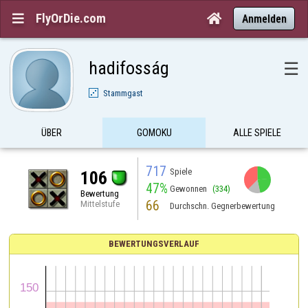
FlyOrDie.com


Anmelden
hadifosság
☰
Stammgast
ÜBER
GOMOKU
ALLE SPIELE
717
Spiele
106
47%
Gewonnen
(334)
Bewertung
66
Mittelstufe
Durchschn. Gegnerbewertung
BEWERTUNGSVERLAUF