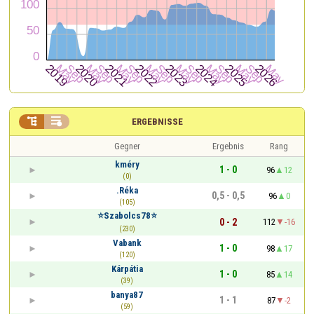


ERGEBNISSE
Gegner
Ergebnis
Rang
kméry
1 - 0
96
12
(0)
.Réka
0,5 - 0,5
96
0
(105)
⭐️Szabolcs78⭐️
0 - 2
112
-16
(230)
Vabank
1 - 0
98
17
(120)
Kárpátia
1 - 0
85
14
(39)
banya87
1 - 1
87
-2
(59)