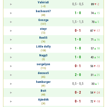
Valéria5
0,5 - 0,5
89
-2
(~0)
bachous67
1 - 0
74
15
(48)
Goszga
1,5 - 1,5
70
5
(137)
steyr
0 - 1
87
-17
(72)
Ron55
1 - 0
71
16
(74)
Little dolly
1 - 0
57
18
(108)
Nagy3
1 - 0
43
14
(0)
sergelyon
0 - 1
56
-13
(115)
dexxus5
2 - 0
31
25
(45)
hamburger
0,5 - 0,5
30
1
(49)
Boit
0 - 2
54
-24
(48)
Ajándék
0 - 1
72
-18
(24)