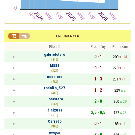


EREDMÉNYEK
Ellenfél
Eredmény
Pontszám
gabrielotero
0 - 1
209
-14
(245)
M888
0 - 1
220
-11
(323)
nocolors
1 - 3
231
-11
(283)
rodolfo_527
1 - 2
229
2
(380)
Forastero
2 - 0
200
29
(267)
dinizusa
2,5 - 0,5
177
23
(236)
Cerrado
0 - 1
188
-11
(305)
ovejon
3 - 0
146
42