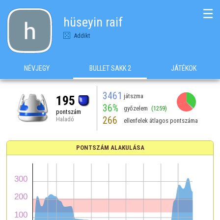
☰
hüseyin raif
Addikt
NÉVJEGY
BULLET SAKK 2
JÁTÉKOK
3461
játszma
195
36%
győzelem
(1259)
pontszám
266
Haladó
ellenfelek átlagos pontszáma
PONTSZÁM ALAKULÁSA