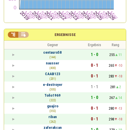


ERGEBNISSE
Gegner
Ergebnis
Rang
centauro58
1 - 0
255
11
(144)
nausser
0 - 1
265
-10
(400)
CAAB123
0 - 1
283
-18
(231)
e-destroyer
1 - 1
281
2
(305)
Toño1969
1 - 0
267
14
(222)
guajiro
0 - 1
280
-13
(355)
riban
0 - 1
298
-18
(262)
zaferakcan
1 - 0
279
19