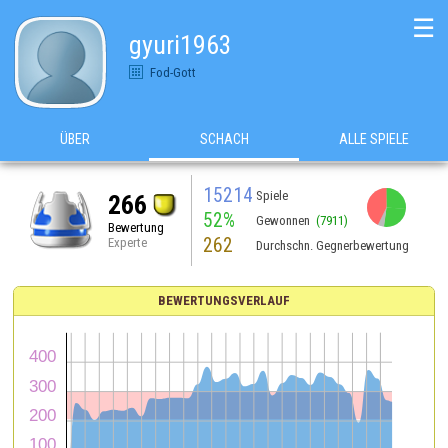
☰
gyuri1963
Fod-Gott
ÜBER
SCHACH
ALLE SPIELE
15214
Spiele
266
52%
Gewonnen
(7911)
Bewertung
262
Experte
Durchschn. Gegnerbewertung
BEWERTUNGSVERLAUF