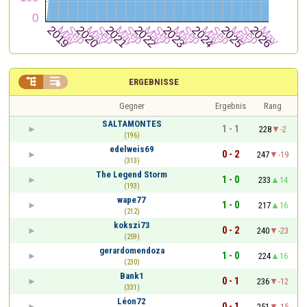


ERGEBNISSE
Gegner
Ergebnis
Rang
SALTAMONTES
1 - 1
228
-2
(196)
edelweis69
0 - 2
247
-19
(313)
The Legend Storm
1 - 0
233
14
(193)
wape77
1 - 0
217
16
(212)
kokszi73
0 - 2
240
-23
(259)
gerardomendoza
1 - 0
224
16
(230)
Bank1
0 - 1
236
-12
(331)
Léon72
0 - 1
251
-15