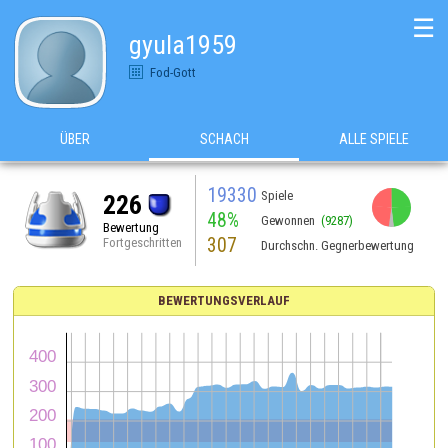
☰
gyula1959
Fod-Gott
ÜBER
SCHACH
ALLE SPIELE
19330
Spiele
226
48%
Gewonnen
(9287)
Bewertung
307
Fortgeschritten
Durchschn. Gegnerbewertung
BEWERTUNGSVERLAUF