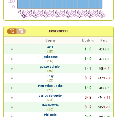


ERGEBNISSE
Gegner
Ergebnis
Rang
Art1
1 - 0
409
8
(227)
joskaboss
1 - 0
401
8
(197)
gonzo volador
1 - 1
408
-7
(297)
Jhay
0 - 2
447
-39
(200)
Petrovics Csaba
1 - 0
440
7
(219)
carlos de cueto
0 - 2
474
-34
(328)
HectorVzla
0 - 2
515
-41
(212)
Piri Reis
2 - 0
505
10