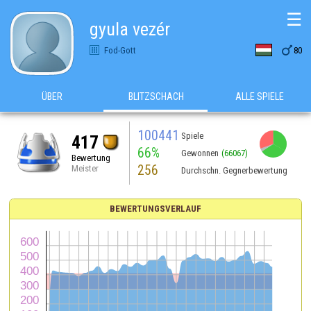
☰
gyula vezér

Fod-Gott
80
ÜBER
BLITZSCHACH
ALLE SPIELE
100441
Spiele
417
66%
Gewonnen
(66067)
Bewertung
256
Meister
Durchschn. Gegnerbewertung
BEWERTUNGSVERLAUF