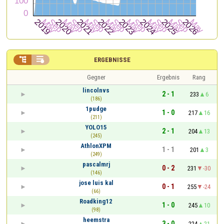


ERGEBNISSE
Gegner
Ergebnis
Rang
lincolnvs
2 - 1
233
6
(186)
1pudge
1 - 0
217
16
(211)
YOLO15
2 - 1
204
13
(245)
AthlonXPM
1 - 1
201
3
(249)
pascalmrj
0 - 2
231
-30
(146)
jose luis kal
0 - 1
255
-24
(66)
Roadking12
1 - 0
245
10
(98)
heemstra
3 - 0
224
21