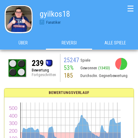
☰
gyilkos18
Fanatiker
ÜBER
REVERSI
ALLE SPIELE
25247
Spiele
239
53%
Gewonnen
(13453)
Bewertung
185
Fortgeschritten
Durchschn. Gegnerbewertung
BEWERTUNGSVERLAUF