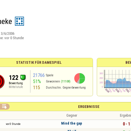
neke
:
3/6/2006
ne:
vor 0 Stunde
STATISTIK FÜR DAMESPIEL
BE
21766
Spiele
122
51%
Gewonnen
(11108)
Bewertung
115
Mittelstufe
Durchschn. Gegnerbewertung

ERGEBNISSE
Gegner
Ergebn
Mind the gap
0 - 1
vor 0 Stunde