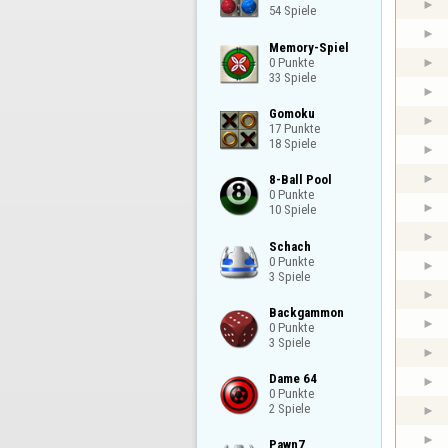
54 Spiele
Memory-Spiel

0 Punkte

33 Spiele
Gomoku

17 Punkte

18 Spiele
8-Ball Pool

0 Punkte

10 Spiele
Schach

0 Punkte

3 Spiele
Backgammon

0 Punkte

3 Spiele
Dame 64

0 Punkte

2 Spiele
Pawn7
