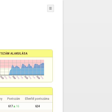
☰
TSZÁM ALAKULÁSA
ny
Pontszám
Ellenfél pontszáma
617
16
624