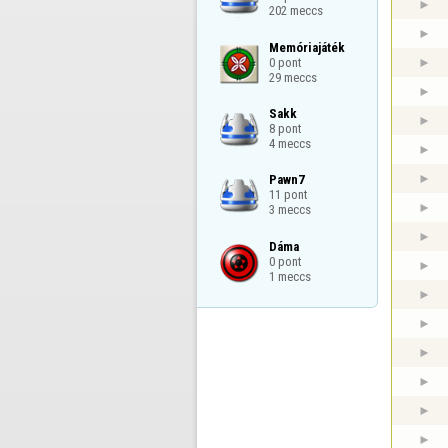
202 meccs
Memóriajáték

0 pont

29 meccs
Sakk

8 pont

4 meccs
Pawn7

11 pont

3 meccs
Dáma

0 pont

1 meccs