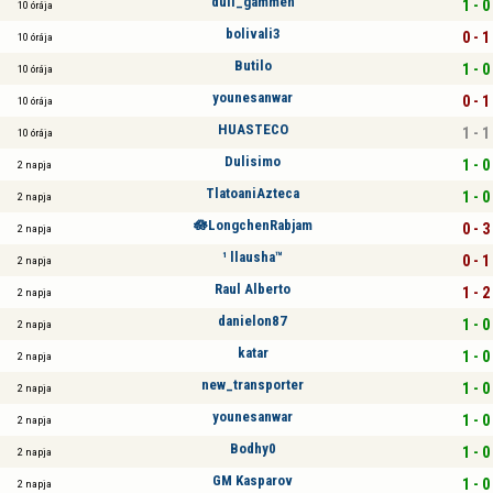
duli_gammen
1 - 0
10 órája
bolivali3
0 - 1
10 órája
Butilo
1 - 0
10 órája
younesanwar
0 - 1
10 órája
HUASTECO
1 - 1
10 órája
Dulisimo
1 - 0
2 napja
TlatoaniAzteca
1 - 0
2 napja
🪷LongchenRabjam
0 - 3
2 napja
¹ llausha™
0 - 1
2 napja
Raul Alberto
1 - 2
2 napja
danielon87
1 - 0
2 napja
katar
1 - 0
2 napja
new_transporter
1 - 0
2 napja
younesanwar
1 - 0
2 napja
Bodhy0
1 - 0
2 napja
GM Kasparov
1 - 0
2 napja