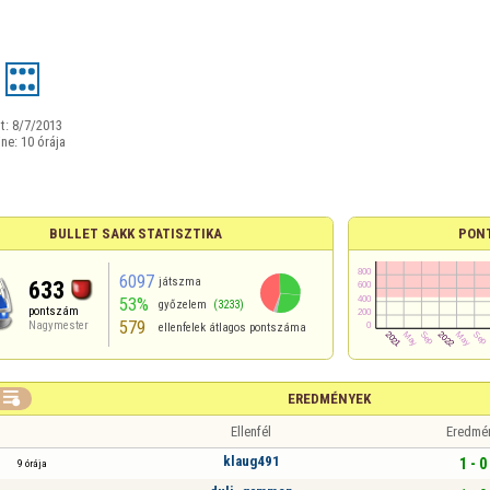
t:
8/7/2013
ine:
10 órája
BULLET SAKK STATISZTIKA
PON
6097
játszma
633
53%
győzelem
(3233)
pontszám
579
Nagymester
ellenfelek átlagos pontszáma

EREDMÉNYEK
Ellenfél
Eredmé
klaug491
1 - 0
9 órája