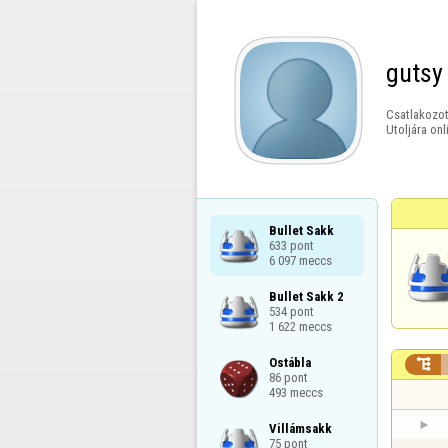
gutsy
Csatlakozot
Utoljára onl
Bullet Sakk

633 pont

6 097 meccs
Bullet Sakk 2

534 pont

1 622 meccs
Ostábla


86 pont

493 meccs
Villámsakk

75 pont
