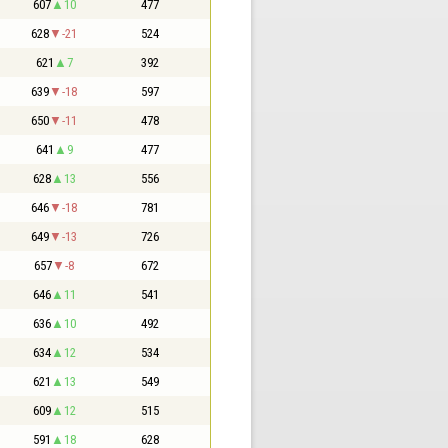
607
10
477
628
-21
524
621
7
392
639
-18
597
650
-11
478
641
9
477
628
13
556
646
-18
781
649
-13
726
657
-8
672
646
11
541
636
10
492
634
12
534
621
13
549
609
12
515
591
18
628