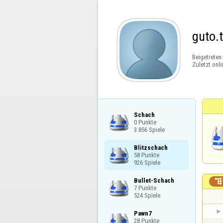
guto.
Beigetreten
Zuletzt onli
Schach

0 Punkte

3.856 Spiele
Blitzschach

58 Punkte

926 Spiele
Bullet-Schach


7 Punkte

524 Spiele
Pawn7

28 Punkte
