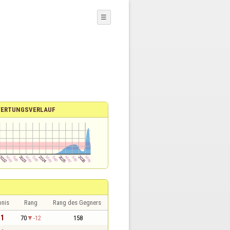
☰
ERTUNGSVERLAUF
bnis
Rang
Rang des Gegners
 1
70
-12
158