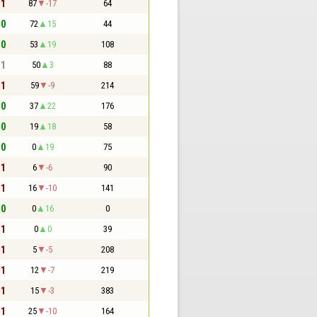
 1
87
-17
64
 0
72
15
44
 0
53
19
108
 1
50
3
88
 1
59
-9
214
 0
37
22
176
 0
19
18
58
 0
0
19
75
 1
6
-6
90
 1
16
-10
141
 0
0
16
0
 1
0
0
39
 1
5
-5
208
 1
12
-7
219
 1
15
-3
383
 1
25
-10
164