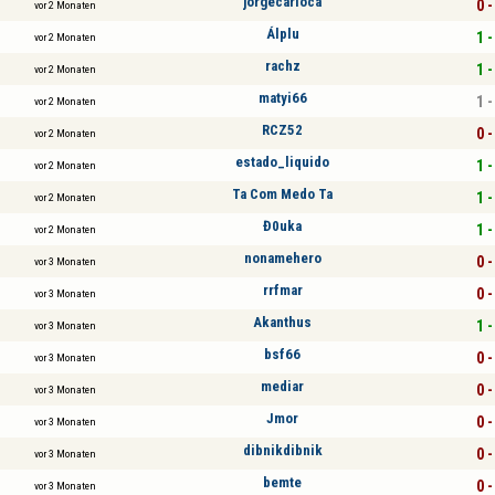
jorgecarioca
0 -
vor 2 Monaten
Álplu
1 -
vor 2 Monaten
rachz
1 -
vor 2 Monaten
matyi66
1 -
vor 2 Monaten
RCZ52
0 -
vor 2 Monaten
estado_liquido
1 -
vor 2 Monaten
Ta Com Medo Ta
1 -
vor 2 Monaten
Đ0uka
1 -
vor 2 Monaten
nonamehero
0 -
vor 3 Monaten
rrfmar
0 -
vor 3 Monaten
Akanthus
1 -
vor 3 Monaten
bsf66
0 -
vor 3 Monaten
mediar
0 -
vor 3 Monaten
Jmor
0 -
vor 3 Monaten
dibnikdibnik
0 -
vor 3 Monaten
bemte
0 -
vor 3 Monaten