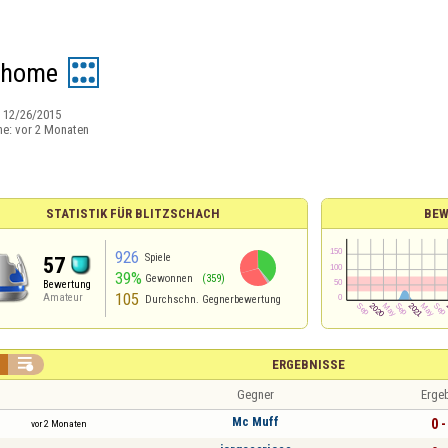
thome
:
12/26/2015
ne:
vor 2 Monaten
STATISTIK FÜR BLITZSCHACH
BEW
926
Spiele
57
39%
Gewonnen
(359)
Bewertung
105
Amateur
Durchschn. Gegnerbewertung

ERGEBNISSE
Gegner
Erge
Mc Muff
0 -
vor 2 Monaten