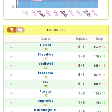


ERGEBNISSE
Gegner
Ergebnis
Rang
Alex480
0 - 1
157
-17
(146)
11 pueblos
1 - 0
140
17
(154)
rodolfo935
0 - 1
153
-13
(229)
koko coco
0 - 1
168
-15
(196)
626
0 - 1
181
-13
(241)
Pop pop
1 - 0
164
17
(179)
hugo celso
1 - 0
145
19
(204)
mamoune junior
1 - 0
127
18