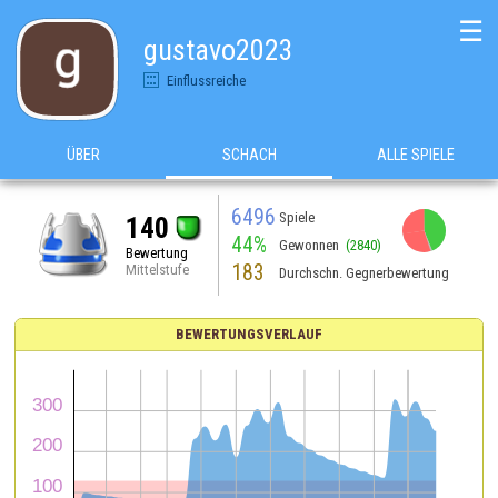
☰
gustavo2023
Einflussreiche
ÜBER
SCHACH
ALLE SPIELE
6496
Spiele
140
44%
Gewonnen
(2840)
Bewertung
183
Mittelstufe
Durchschn. Gegnerbewertung
BEWERTUNGSVERLAUF