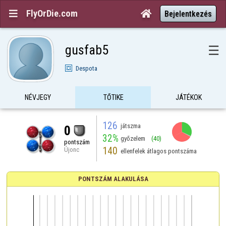
FlyOrDie.com


Bejelentkezés
gusfab5
☰
Despota
NÉVJEGY
TŐTIKE
JÁTÉKOK
126
játszma
0
32%
győzelem
(40)
pontszám
140
Újonc
ellenfelek átlagos pontszáma
PONTSZÁM ALAKULÁSA