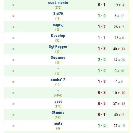
condimento
0 - 1
19
-4
(335)
Sid70
1 - 0
5
17
(19)
cagroj
1 - 2
26
-7
(53)
Develop
1 - 1
26
0
(32)
Sgt Pepper
1 - 3
40
-13
(65)
Susanne
2 - 0
14
26
(50)
-
1 - 0
0
18
(53)
simba17
1 - 2
0
0
(15)
-
0 - 3
10
-10
(~169)
peet
0 - 2
37
-15
(170)
Stannis
0 - 1
40
-2
(485)
anita
1 - 0
27
15
(0)