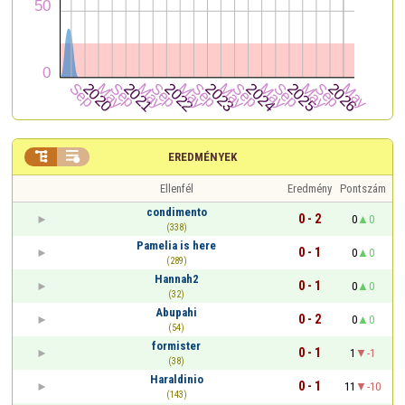


EREDMÉNYEK
Ellenfél
Eredmény
Pontszám
condimento
0 - 2
0
0
(338)
Pamelia is here
0 - 1
0
0
(289)
Hannah2
0 - 1
0
0
(32)
Abupahi
0 - 2
0
0
(54)
formister
0 - 1
1
-1
(38)
Haraldinio
0 - 1
11
-10
(143)