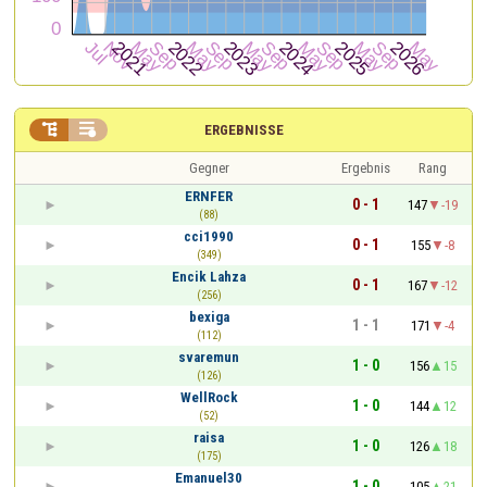


ERGEBNISSE
Gegner
Ergebnis
Rang
ERNFER
0 - 1
147
-19
(88)
cci1990
0 - 1
155
-8
(349)
Encik Lahza
0 - 1
167
-12
(256)
bexiga
1 - 1
171
-4
(112)
svaremun
1 - 0
156
15
(126)
WellRock
1 - 0
144
12
(52)
raisa
1 - 0
126
18
(175)
Emanuel30
1 - 0
105
21