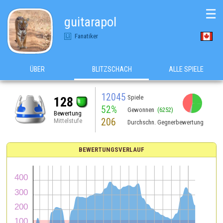
☰
guitarapol
Fanatiker
ÜBER
BLITZSCHACH
ALLE SPIELE
12045
Spiele
128
52%
Gewonnen
(6252)
Bewertung
206
Mittelstufe
Durchschn. Gegnerbewertung
BEWERTUNGSVERLAUF