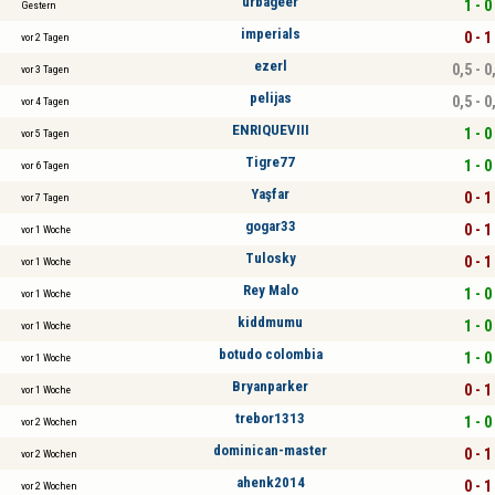
urbageer
1 - 0
Gestern
imperials
0 - 1
vor 2 Tagen
ezerl
0,5 - 0
vor 3 Tagen
pelijas
0,5 - 0
vor 4 Tagen
ENRIQUEVIII
1 - 0
vor 5 Tagen
Tigre77
1 - 0
vor 6 Tagen
Yaşfar
0 - 1
vor 7 Tagen
gogar33
0 - 1
vor 1 Woche
Tulosky
0 - 1
vor 1 Woche
Rey Malo
1 - 0
vor 1 Woche
kiddmumu
1 - 0
vor 1 Woche
botudo colombia
1 - 0
vor 1 Woche
Bryanparker
0 - 1
vor 1 Woche
trebor1313
1 - 0
vor 2 Wochen
dominican-master
0 - 1
vor 2 Wochen
ahenk2014
0 - 1
vor 2 Wochen