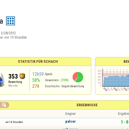
ra
:
2/28/2012
ne:
vor 15 Stunden
STATISTIK FÜR SCHACH
BE
12659
Spiele
353
58%
Gewonnen
(7374)
Bewertung
274
Meister
Durchschn. Gegnerbewertung

ERGEBNISSE
Gegner
Ergebn
palcer
1 - 0
vor 14 Stunden