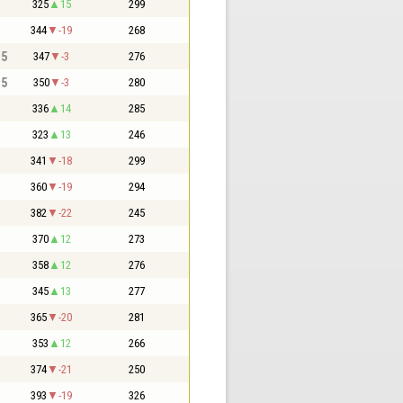
325
15
299
344
-19
268
,5
347
-3
276
,5
350
-3
280
336
14
285
323
13
246
341
-18
299
360
-19
294
382
-22
245
370
12
273
358
12
276
345
13
277
365
-20
281
353
12
266
374
-21
250
393
-19
326