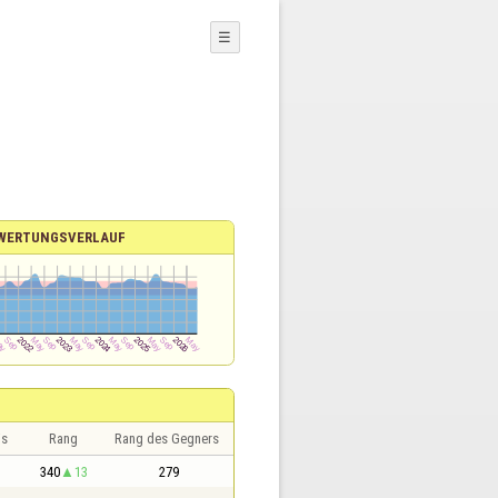
☰
WERTUNGSVERLAUF
is
Rang
Rang des Gegners
340
13
279