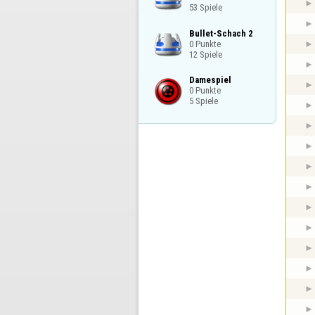
53 Spiele
Bullet-Schach 2

0 Punkte

12 Spiele
Damespiel

0 Punkte

5 Spiele