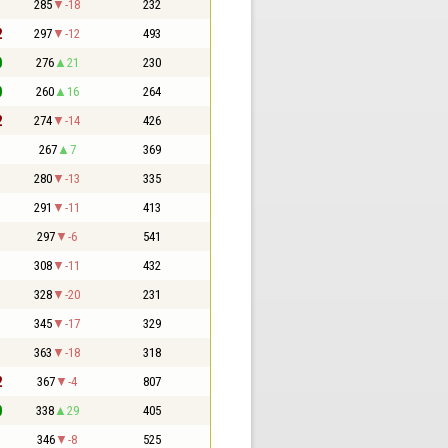
1
285
-18
232
2
297
-12
493
0
276
21
230
0
260
16
264
2
274
-14
426
1
267
7
369
1
280
-13
335
1
291
-11
413
1
297
-6
541
1
308
-11
432
1
328
-20
231
1
345
-17
329
1
363
-18
318
2
367
-4
807
0
338
29
405
1
346
-8
525