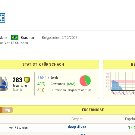
Mann
Brasilien
Beigetreten:
9/10/2007
ne:
vor 18 Stunden
STATISTIK FÜR SCHACH
B
16817
Spiele
283
41%
Gewonnen
(6866)
Bewertung
418
Experte
Durchschn. Gegnerbewertung

ERGEBNISSE
Gegner
Ergeb
deep diver
1 - 
vor 17 Stunden