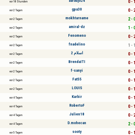
aaraujo24
0 - 
vor 18 Stunden
gpa30
0 - 
vor 2 Tagen
mokhtarname
2 - 
vor 2 Tagen
amiral-dz
1 - 
vor 2 Tagen
Fenomeno
0 - 
vor 2 Tagen
fnadelino
1 - 
vor 2 Tagen
اسلام 2
0 - 
vor 2 Tagen
BrendaITI
0 - 
vor 2 Tagen
f-sanyi
0 - 
vor 2 Tagen
Fat55
0 - 
vor 2 Tagen
LOUIS
0 - 
vor 2 Tagen
Karbir
0 - 
vor 4 Tagen
RobertoF
0 - 
vor 4 Tagen
Julien18
0 - 
vor 4 Tagen
D.mohecan
2 - 
vor 4 Tagen
sooty
0 - 
vor 5 Tagen