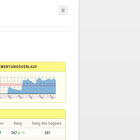
☰
EWERTUNGSVERLAUF
nis
Rang
Rang des Gegners
0
267
16
261