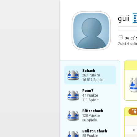
guii


34
Zuletzt onli
Schach

283 Punkte

16.817 Spiele
Pawn7

47 Punkte

111 Spiele
Blitzschach


128 Punkte

86 Spiele
Bullet-Schach

55 Punkte
