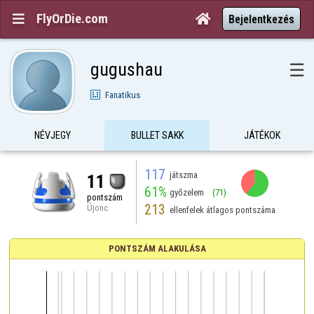
FlyOrDie.com


Bejelentkezés
gugushau
☰
Fanatikus
NÉVJEGY
BULLET SAKK
JÁTÉKOK
117
játszma
11
61%
győzelem
(71)
pontszám
213
Újonc
ellenfelek átlagos pontszáma
PONTSZÁM ALAKULÁSA