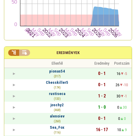


EREDMÉNYEK
Ellenfél
Eredmény
Pontszám
pionas54
0 - 1
16
-5
(317)
Chesskiller5
0 - 1
26
-10
(174)
rustiseca
1 - 2
30
-1
(133)
joschy2
1 - 0
0
30
(468)
alenoiev
0 - 1
0
0
(260)
Sea_Fox
16 - 17
10
9
(116)