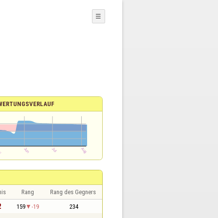
☰
WERTUNGSVERLAUF
nis
Rang
Rang des Gegners
2
159
-19
234