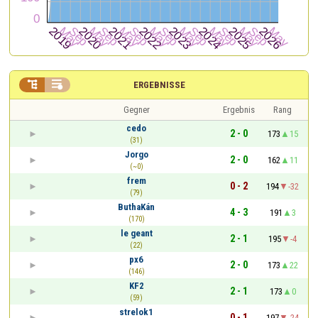


ERGEBNISSE
Gegner
Ergebnis
Rang
cedo
2 - 0
173
15
(31)
Jorgo
2 - 0
162
11
(~0)
frem
0 - 2
194
-32
(79)
ButhaKán
4 - 3
191
3
(170)
le geant
2 - 1
195
-4
(22)
px6
2 - 0
173
22
(146)
KF2
2 - 1
173
0
(59)
strelok1
0 - 1
197
-24