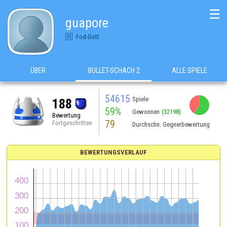
☰
guapore
Fod-Gott
ÜBER
BULLET-SCHACH 2
ALLE SPIELE
54615
Spiele
188
59%
Gewonnen
(32198)
Bewertung
79
Fortgeschritten
Durchschn. Gegnerbewertung
BEWERTUNGSVERLAUF