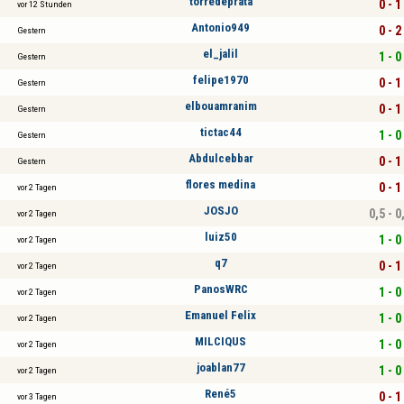
torredeprata
0 - 1
vor 12 Stunden
Antonio949
0 - 2
Gestern
el_jalil
1 - 0
Gestern
felipe1970
0 - 1
Gestern
elbouamranim
0 - 1
Gestern
tictac44
1 - 0
Gestern
Abdulcebbar
0 - 1
Gestern
flores medina
0 - 1
vor 2 Tagen
JOSJO
0,5 - 0
vor 2 Tagen
luiz50
1 - 0
vor 2 Tagen
q7
0 - 1
vor 2 Tagen
PanosWRC
1 - 0
vor 2 Tagen
Emanuel Felix
1 - 0
vor 2 Tagen
MILCIQUS
1 - 0
vor 2 Tagen
joablan77
1 - 0
vor 2 Tagen
René5
0 - 1
vor 3 Tagen