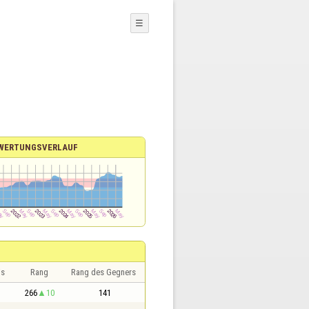
☰
WERTUNGSVERLAUF
is
Rang
Rang des Gegners
266
10
141