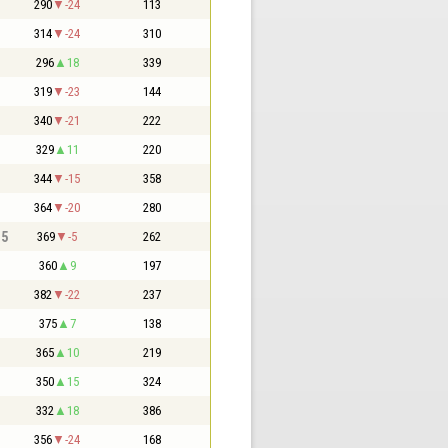
290
-24
113
314
-24
310
296
18
339
319
-23
144
340
-21
222
329
11
220
344
-15
358
364
-20
280
,5
369
-5
262
360
9
197
382
-22
237
375
7
138
365
10
219
350
15
324
332
18
386
356
-24
168