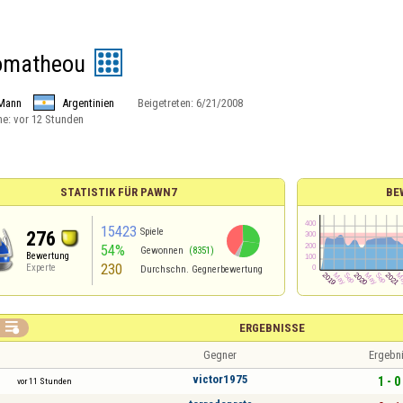
omatheou
Mann
Argentinien
Beigetreten:
6/21/2008
ne:
vor 12 Stunden
STATISTIK FÜR PAWN7
BE
15423
Spiele
276
54%
Gewonnen
(8351)
Bewertung
230
Experte
Durchschn. Gegnerbewertung

ERGEBNISSE
Gegner
Ergebn
victor1975
1 - 0
vor 11 Stunden