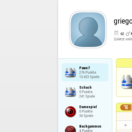
grieg


62
Zuletzt onli
Pawn7

276 Punkte

15.423 Spiele
Schach

0 Punkte

241 Spiele
Damespiel


0 Punkte

36 Spiele
Backgammon

4 Punkte
