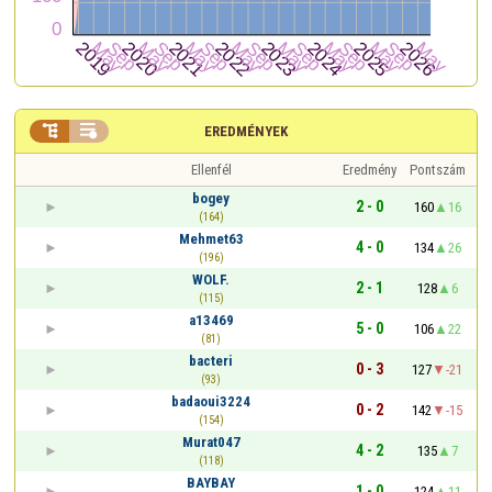


EREDMÉNYEK
Ellenfél
Eredmény
Pontszám
bogey
2 - 0
160
16
(164)
Mehmet63
4 - 0
134
26
(196)
WOLF.
2 - 1
128
6
(115)
a13469
5 - 0
106
22
(81)
bacteri
0 - 3
127
-21
(93)
badaoui3224
0 - 2
142
-15
(154)
Murat047
4 - 2
135
7
(118)
BAYBAY
1 - 0
124
11