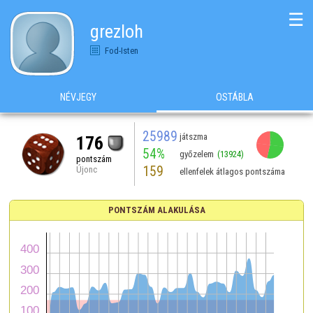
☰
grezloh
Fod-Isten
NÉVJEGY
OSTÁBLA
25989
játszma
176
54%
győzelem
(13924)
pontszám
159
Újonc
ellenfelek átlagos pontszáma
PONTSZÁM ALAKULÁSA