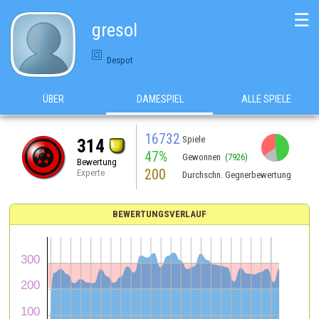
☰
gresol
Despot
ÜBER
DAMESPIEL
ALLE SPIELE
16732
Spiele
314
47%
Gewonnen
(7926)
Bewertung
200
Experte
Durchschn. Gegnerbewertung
BEWERTUNGSVERLAUF