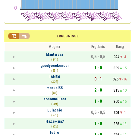


ERGEBNISSE
Gegner
Ergebnis
Rang
Mantaraya
0,5 - 0,5
324
-4
(241)
goodyonekenobi
1 - 0
309
15
(291)
IAN56
0 - 1
325
-16
(322)
manuel55
2 - 0
315
10
(81)
sonounGuest
1 - 0
300
15
(269)
Luladrão
0,5 - 0,5
301
-1
(271)
Надежда7
1 - 0
288
13
(225)
ledro
1 - 0
275
13