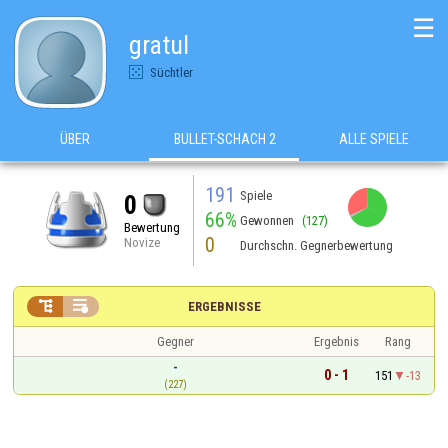
☰
gratul
Süchtler
ÜBER
BULLET-SCHACH 2
ALLE SPIELE
191
Spiele
0
66%
Gewonnen
(127)
Bewertung
0
Novize
Durchschn. Gegnerbewertung


ERGEBNISSE
Gegner
Ergebnis
Rang
-
0 - 1
151
-13
(227)