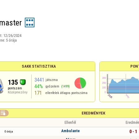
master
t:
12/26/2024
ine:
5 órája
SAKK STATISZTIKA
PON
3441
játszma
135
44%
győzelem
(1499)
pontszám
171
Középmezőny
ellenfelek átlagos pontszáma

EREDMÉNYEK
Ellenfél
Eredmén
Ambulante
0 - 1
0 órája