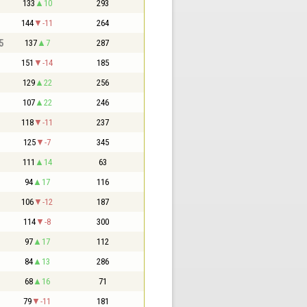
133
10
293
144
-11
264
5
137
7
287
151
-14
185
129
22
256
107
22
246
118
-11
237
125
-7
345
111
14
63
94
17
116
106
-12
187
114
-8
300
97
17
112
84
13
286
68
16
71
79
-11
181