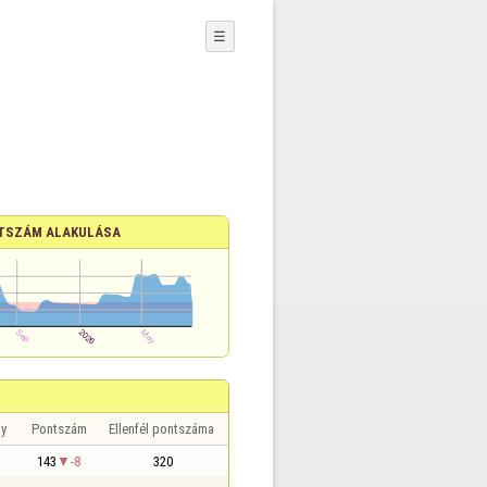
☰
TSZÁM ALAKULÁSA
y
Pontszám
Ellenfél pontszáma
143
-8
320