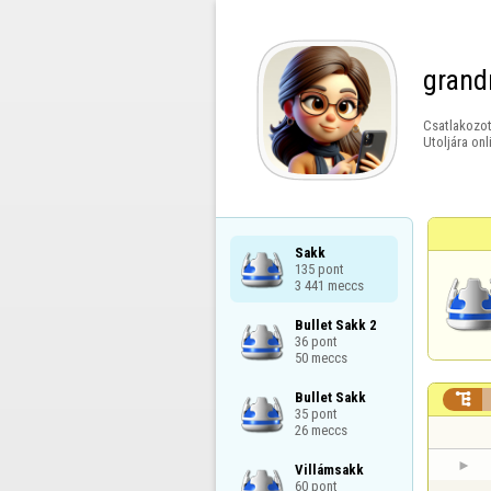
grand
Csatlakozot
Utoljára onl
Sakk

135 pont

3 441 meccs
Bullet Sakk 2

36 pont

50 meccs
Bullet Sakk


35 pont

26 meccs
Villámsakk

60 pont
