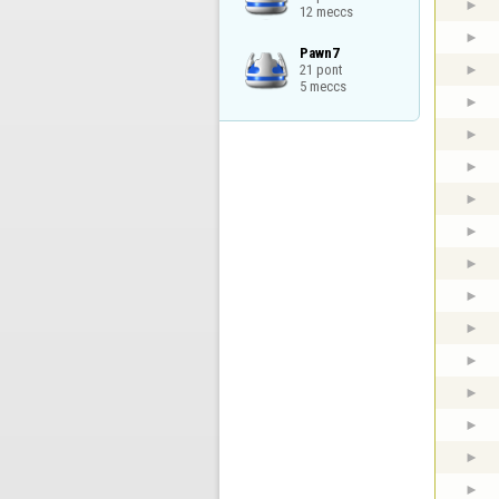
12 meccs
Pawn7

21 pont

5 meccs