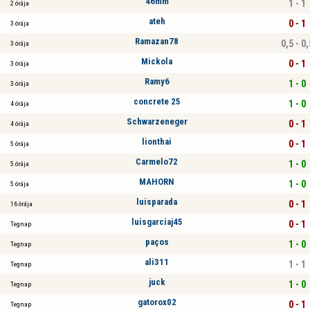
46mm
1 - 1
2 órája
ateh
0 - 1
3 órája
Ramazan78
0,5 - 0,
3 órája
Mickola
0 - 1
3 órája
Ramy6
1 - 0
3 órája
concrete 25
1 - 0
4 órája
Schwarzeneger
0 - 1
4 órája
lionthai
0 - 1
5 órája
Carmelo72
1 - 0
5 órája
MAHORN
1 - 0
5 órája
luisparada
0 - 1
16 órája
luisgarciaj45
0 - 1
Tegnap
paços
1 - 0
Tegnap
ali311
1 - 1
Tegnap
juck
1 - 0
Tegnap
gatorox02
0 - 1
Tegnap