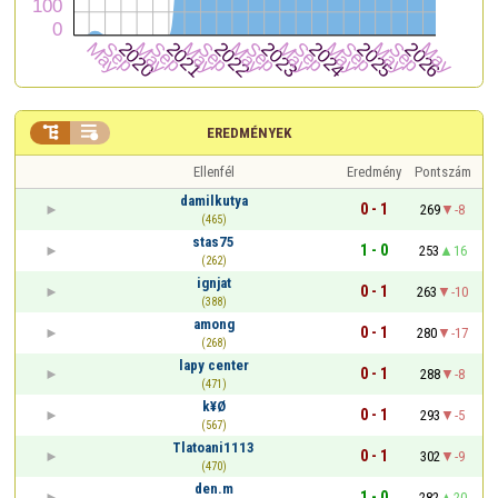


EREDMÉNYEK
Ellenfél
Eredmény
Pontszám
damilkutya
0 - 1
269
-8
(465)
stas75
1 - 0
253
16
(262)
ignjat
0 - 1
263
-10
(388)
among
0 - 1
280
-17
(268)
lapy center
0 - 1
288
-8
(471)
k¥Ø
0 - 1
293
-5
(567)
Tlatoani1113
0 - 1
302
-9
(470)
den.m
1 - 0
282
20