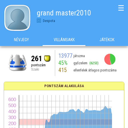
☰
grand master2010
Despota
NÉVJEGY
VILLÁMSAKK
JÁTÉKOK
13977
játszma
261
45%
győzelem
(6253)
pontszám
415
Szaki
ellenfelek átlagos pontszáma
PONTSZÁM ALAKULÁSA