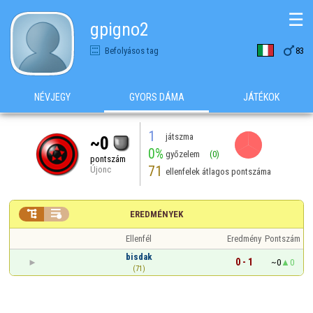
☰
gpigno2

Befolyásos tag
83
NÉVJEGY
GYORS DÁMA
JÁTÉKOK
1
játszma
~0
0%
győzelem
(0)
pontszám
71
Újonc
ellenfelek átlagos pontszáma


EREDMÉNYEK
Ellenfél
Eredmény
Pontszám
bisdak
0 - 1
~0
0
(71)