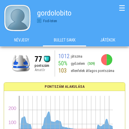
☰
gordolobito
Fod-Isten
NÉVJEGY
BULLET SAKK
JÁTÉKOK
1012
játszma
77
50%
győzelem
(509)
pontszám
103
Amatőr
ellenfelek átlagos pontszáma
PONTSZÁM ALAKULÁSA