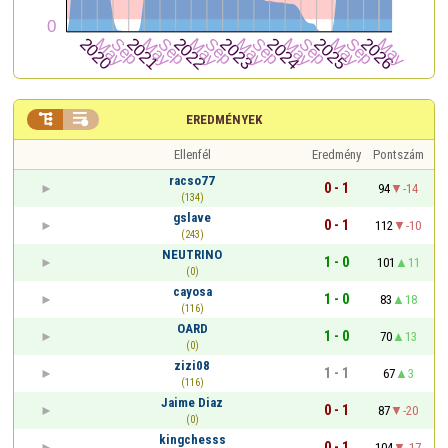


EREDMÉNYEK
Ellenfél
Eredmény
Pontszám
racso77
0 - 1
94
-14
(134)
gslave
0 - 1
112
-10
(243)
NEUTRINO
1 - 0
101
11
(0)
cayosa
1 - 0
83
18
(116)
OARD
1 - 0
70
13
(0)
zizi08
1 - 1
67
3
(116)
Jaime Diaz
0 - 1
87
-20
(0)
kingchesss
0 - 1
104
-17