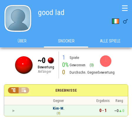
☰
good lad

ÜBER
SNOOKER
ALLE SPIELE
1
Spiele
~0
0%
Gewonnen
(0)
Bewertung
0
Anfänger
Durchschn. Gegnerbewertung


ERGEBNISSE
Gegner
Ergebnis
Rang
Kim-M.
0 - 1
~0
0
(0)