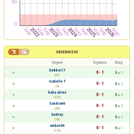


ERGEBNISSE
Gegner
Ergebnis
Rang
Debbie17
0 - 1
0
0
(97)
Isabelle 7
0 - 1
0
0
(0)
katia alves
0 - 1
0
0
(127)
Sandra66
0 - 1
0
0
(34)
Audrey
0 - 1
0
0
(18)
amber60
0 - 1
0
0
(116)