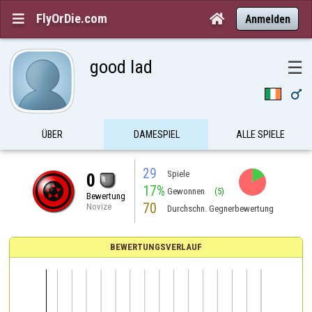
FlyOrDie.com


Anmelden
good lad
☰

ÜBER
DAMESPIEL
ALLE SPIELE
29
Spiele
0
17%
Gewonnen
(5)
Bewertung
70
Novize
Durchschn. Gegnerbewertung
BEWERTUNGSVERLAUF