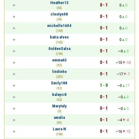
Heather13
0 - 1
0
0
(66)
cleolyn08
0 - 1
0
0
(54)
michelle1604
0 - 1
0
0
(138)
katia alves
0 - 1
0
0
(105)
GoldenSalsa
0 - 1
~0
0
(104)
emma63
0 - 1
~10
-10
(92)
lindinho
0 - 1
~17
-7
(233)
Emily188
1 - 0
~0
17
(32)
kalaycı0
0 - 1
~0
0
(62)
Marytaly
0 - 1
~0
0
(0)
amalia
0 - 1
~4
-4
(59)
Laura N
0 - 1
~16
-12
(104)