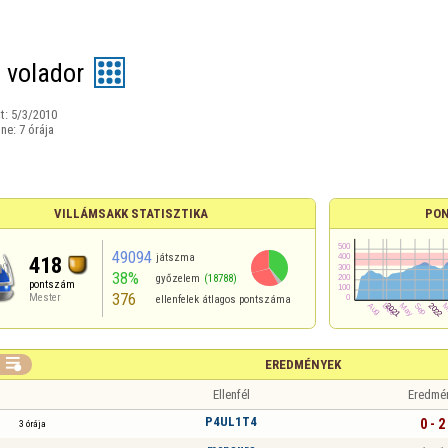
 volador
t:
5/3/2010
ine:
7 órája
VILLÁMSAKK STATISZTIKA
PON
49094
játszma
418
38%
győzelem
(18788)
pontszám
376
Mester
ellenfelek átlagos pontszáma

EREDMÉNYEK
Ellenfél
Eredmé
P4UL1T4
0 - 2
3 órája