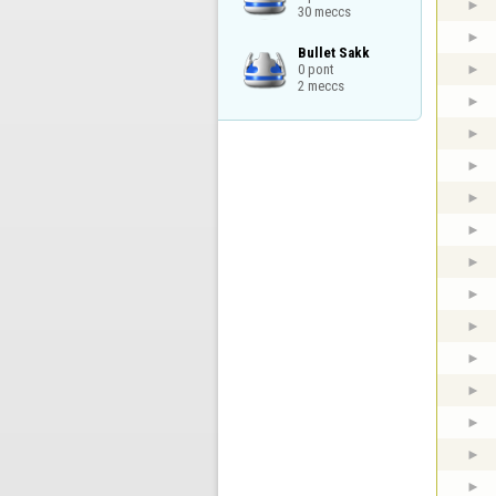
30 meccs
Bullet Sakk

0 pont

2 meccs