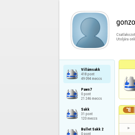
gonzo
Csatlakozot
Utoljára onl
Villámsakk

418 pont

49 094 meccs
Pawn7

0 pont

21 246 meccs
Sakk


31 pont

120 meccs
Bullet Sakk 2

0 pont
