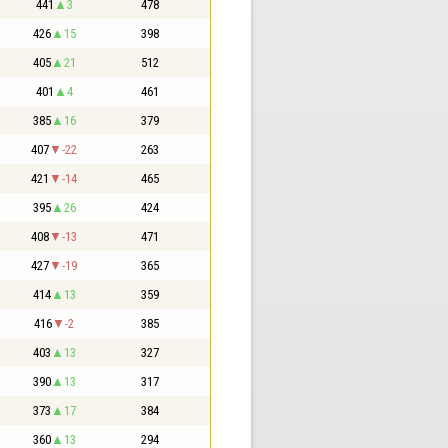
441
3
478
426
15
398
405
21
512
401
4
461
385
16
379
407
-22
263
421
-14
465
395
26
424
408
-13
471
427
-19
365
414
13
359
416
-2
385
403
13
327
390
13
317
373
17
384
360
13
294