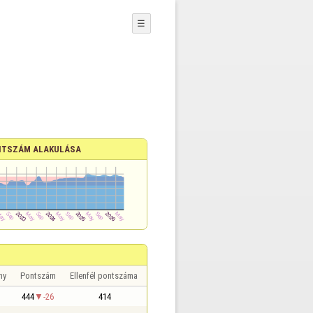
☰
TSZÁM ALAKULÁSA
ny
Pontszám
Ellenfél pontszáma
444
-26
414