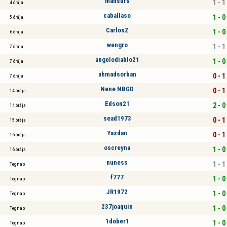
mansurs
1 - 1
4 órája
caballaso
1 - 0
5 órája
CarlosZ
1 - 0
6 órája
wengro
1 - 1
7 órája
angelodiablo21
1 - 0
7 órája
ahmadsorban
0 - 1
7 órája
Nene NBGD
0 - 1
14 órája
Edson21
2 - 0
14 órája
sead1973
0 - 1
15 órája
Yazdan
0 - 1
16 órája
oscreyna
1 - 0
16 órája
nuness
1 - 1
Tegnap
f777
1 - 0
Tegnap
JR1972
1 - 0
Tegnap
237joaquin
1 - 0
Tegnap
1dober1
1 - 0
Tegnap