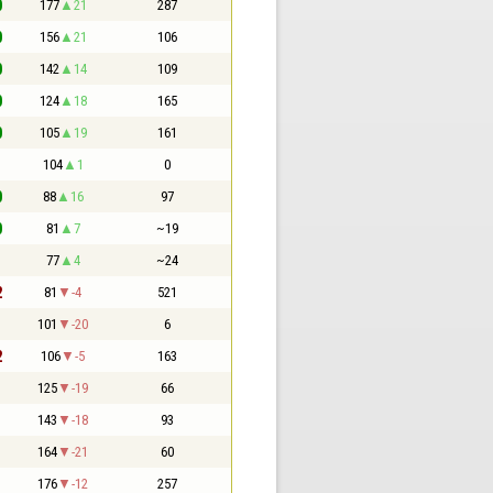
0
177
21
287
0
156
21
106
0
142
14
109
0
124
18
165
0
105
19
161
1
104
1
0
0
88
16
97
0
81
7
~19
1
77
4
~24
2
81
-4
521
1
101
-20
6
2
106
-5
163
1
125
-19
66
1
143
-18
93
1
164
-21
60
1
176
-12
257