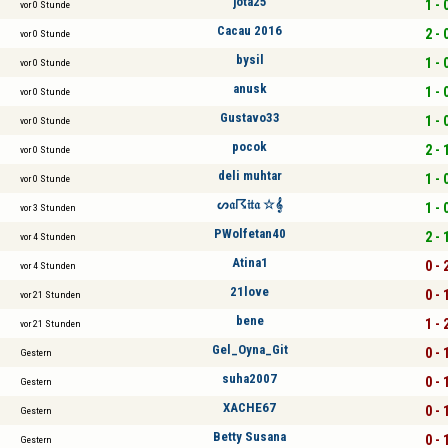
jota25
1 - 
vor 0 Stunde
Cacau 2016
2 - 
vor 0 Stunde
bysil
1 - 
vor 0 Stunde
anusk
1 - 
vor 0 Stunde
Gustavo33
1 - 
vor 0 Stunde
pocok
2 - 
vor 0 Stunde
deli muhtar
1 - 
vor 0 Stunde
ᔕ𝔞☈𝔦𝔱𝔞 ☆𝄞
1 - 
vor 3 Stunden
PWolfetan40
2 - 
vor 4 Stunden
Atina1
0 - 
vor 4 Stunden
21love
0 - 
vor 21 Stunden
bene
1 - 
vor 21 Stunden
Gel_Oyna_Git
0 - 
Gestern
suha2007
0 - 
Gestern
XACHE67
0 - 
Gestern
Betty Susana
0 - 
Gestern