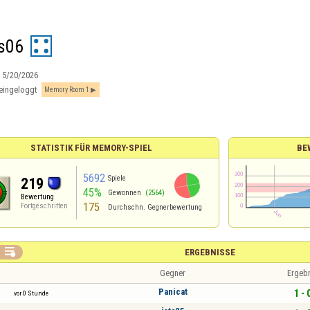
s06
:
5/20/2026
eingeloggt
Memory Room 1
STATISTIK FÜR MEMORY-SPIEL
BE
5692
Spiele
219
45%
Gewonnen
(2564)
Bewertung
175
Fortgeschritten
Durchschn. Gegnerbewertung

ERGEBNISSE
Gegner
Ergeb
Panicat
1 - 
vor 0 Stunde