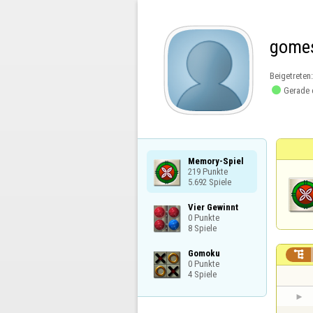
gome
Beigetreten

Gerade 
Memory-Spiel

219 Punkte

5.692 Spiele
Vier Gewinnt

0 Punkte

8 Spiele
Gomoku


0 Punkte

4 Spiele