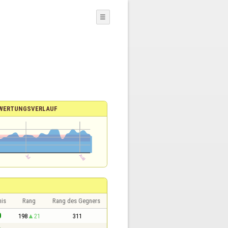
☰
WERTUNGSVERLAUF
nis
Rang
Rang des Gegners
0
198
21
311