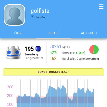
☰
golfista
Fod-Gott
ÜBER
SCHACH
ALLE SPIELE
20251
Spiele
195
52%
Gewonnen
(10614)
Bewertung
163
Fortgeschritten
Durchschn. Gegnerbewertung
BEWERTUNGSVERLAUF