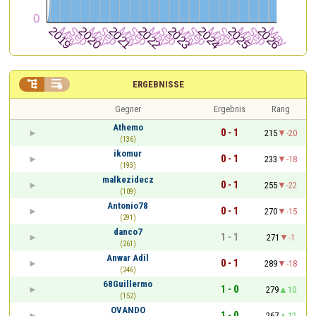


ERGEBNISSE
Gegner
Ergebnis
Rang
Athemo
0 - 1
215
-20
(136)
ikomur
0 - 1
233
-18
(193)
malkezidecz
0 - 1
255
-22
(109)
Antonio78
0 - 1
270
-15
(291)
danco7
1 - 1
271
-1
(261)
Anwar Adil
0 - 1
289
-18
(246)
68Guillermo
1 - 0
279
10
(152)
OVANDO
1 - 0
267
12