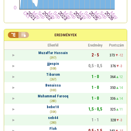


EREDMÉNYEK
Ellenfél
Eredmény
Pontszám
Muzaffar Hussain
2 - 5
373
-12
(397)
jjjespin
0,5 - 0,5
376
-3
(308)
Tibarom
1 - 0
364
12
(267)
Benaissa
1 - 0
350
14
(300)
Muhammad Farooq
1 - 0
336
14
(283)
bebe10
1,5 - 0,5
325
11
(304)
seb44
1 - 1
328
-3
(280)
Floh
0,5 - 1,5
343
-15