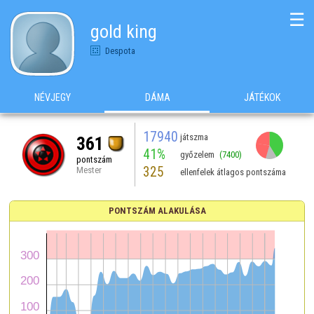
☰
gold king
Despota
NÉVJEGY
DÁMA
JÁTÉKOK
17940
játszma
361
41%
győzelem
(7400)
pontszám
325
Mester
ellenfelek átlagos pontszáma
PONTSZÁM ALAKULÁSA